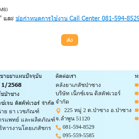
 MB)
ว" และ
ข้อกำหนดการใช้งาน Call Center 081-594-852
ส่ง
ขายยาแผนปัจจุบัน
ติดต่อเรา
ห
พ 1/2568
คลังยาเภสัชป่าซาง
ัชป่าซาง
บริษัท เน็กซ์เจน ดิสคัฟเวอร์
จำกัด
กซ์เจน ดิสคัฟเวอร์ จำกัด
225 หมู่ 2 ต.ป่าซาง อ.ป่าซาง
น่าย ยา เวชภัณฑ์
จ.ลำพูน 51120
ารแพทย์ และผลิตภัณฑ์
081-594-8529
ริหารงานโดยเภสัชกร
095-559-
5585