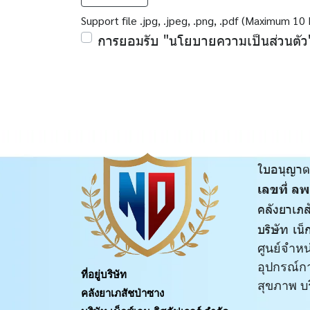
Support file .jpg, .jpeg, .png, .pdf (Maximum 10
การยอมรับ "นโยบายความเป็นส่วนตั
ใบอนุญาต
เลขที่ ล
คลังยาเภส
บริษัท เน็
ศูนย์จำห
อุปกรณ์ก
ที่อยู่บริษัท
สุขภาพ บ
คลังยาเภสัชป่าซาง