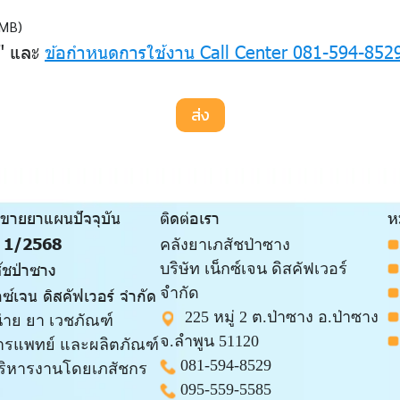
 MB)
ว" และ
ข้อกำหนดการใช้งาน Call Center 081-594-852
ส่ง
ขายยาแผนปัจจุบัน
ติดต่อเรา
ห
พ 1/2568
คลังยาเภสัชป่าซาง
ัชป่าซาง
บริษัท เน็กซ์เจน ดิสคัฟเวอร์
จำกัด
กซ์เจน ดิสคัฟเวอร์ จำกัด
225 หมู่ 2 ต.ป่าซาง อ.ป่าซาง
น่าย ยา เวชภัณฑ์
จ.ลำพูน 51120
ารแพทย์ และผลิตภัณฑ์
081-594-8529
ริหารงานโดยเภสัชกร
095-559-
5585