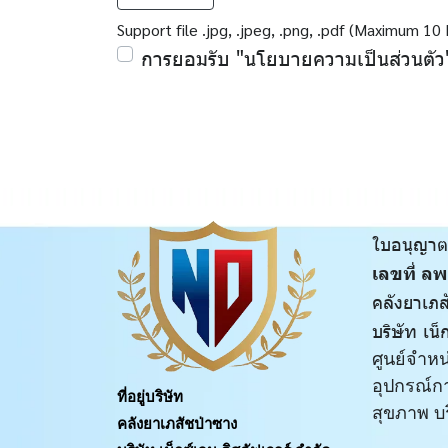
Support file .jpg, .jpeg, .png, .pdf (Maximum 10
การยอมรับ "นโยบายความเป็นส่วนตั
ใบอนุญาต
เลขที่ ล
คลังยาเภส
บริษัท เน็
ศูนย์จำห
อุปกรณ์ก
ที่อยู่บริษัท
สุขภาพ บ
คลังยาเภสัชป่าซาง