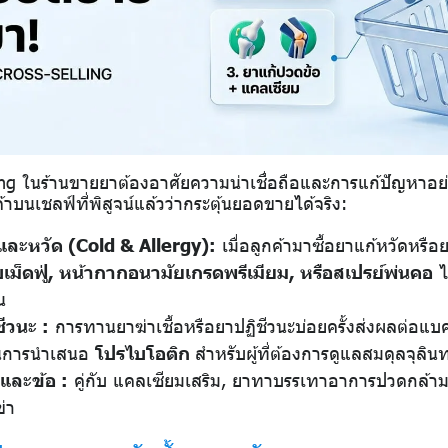
ng ในร้านขายยาต้องอาศัยความน่าเชื่อถือและการแก้ปัญหาอย่า
้าบนเชลฟ์ที่พิสูจน์แล้วว่ากระตุ้นยอดขายได้จริง:
และหวัด (Cold & Allergy):
เมื่อลูกค้ามาซื้อยาแก้หวัดหรือ
บเม็ดฟู่, หน้ากากอนามัยเกรดพรีเมียม, หรือสเปรย์พ่นคอ
ไ
น
ีวนะ :
การทานยาฆ่าเชื้อหรือยาปฏิชีวนะบ่อยครั้งส่งผลต่อแบคท
นการนำเสนอ
โปรไบโอติก
สำหรับผู้ที่ต้องการดูแลสมดุลจุลินท
และข้อ :
คู่กับ แคลเซียมเสริม, ยาทาบรรเทาอาการปวดกล้ามเ
่า