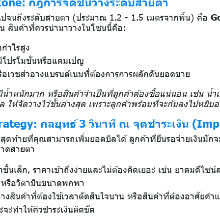
one: กฎการจัดชั้นวางระดับสายตา
เอวไปจนถึงระดับสายตา (ประมาณ 1.2 - 1.5 เมตรจากพื้น) คือ
G
น สินค้าที่ควรนำมาวางในโซนนี้คือ:
รากำไรสูง
ังมีโปรโมชั่นหรือแคมเปญ
รือเวชสำอางแบรนด์เนมที่ต้องการการผลักดันยอดขาย
่มีน้ำหนักมาก หรือสินค้าจำเป็นที่ลูกค้าต้องซื้อแน่นอน เช่น น
ห้จัดวางไว้ชั้นล่างสุด เพราะลูกค้าพร้อมที่จะก้มลงไปหยิบอยู
ategy: กลยุทธ์ 3 วินาที ณ จุดชำระเงิน (Im
นสุดท้ายที่คุณสามารถเพิ่มยอดบิลได้ ลูกค้าที่ยืนรอจ่ายเงินมั
กวาดสายตา
าชิ้นเล็ก, ราคาเข้าถึงง่ายและไม่ต้องคิดเยอะ เช่น ยาดมดีไซน์
ม หรือวิตามินขนาดพกพา
างสินค้าที่ต้องใช้เวลาตัดสินใจนาน หรือสินค้าที่ต้องอาศัยคำ
ะจะทำให้คิวชำระเงินติดขัด