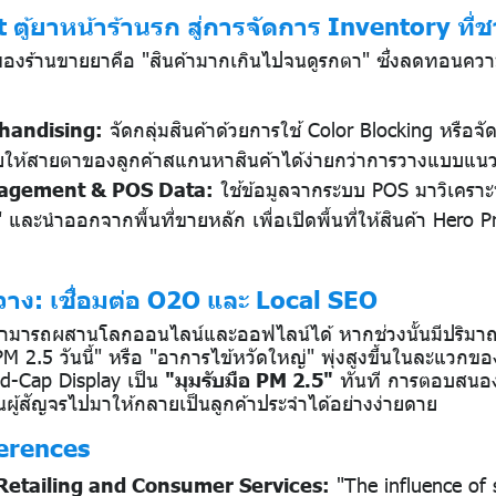
t ตู้ยาหน้าร้านรก สู่การจัดการ Inventory ท
องร้านขายยาคือ "สินค้ามากเกินไปจนดูรกตา" ซึ่งลดทอนความน
handising:
จัดกลุ่มสินค้าด้วยการใช้ Color Blocking หรือจ
่วยให้สายตาของลูกค้าสแกนหาสินค้าได้ง่ายกว่าการวางแบบแ
agement & POS Data:
ใช้ข้อมูลจากระบบ POS มาวิเคราะห
และนำออกจากพื้นที่ขายหลัก เพื่อเปิดพื้นที่ให้สินค้า Hero P
้นวาง: เชื่อมต่อ O2O และ Local SEO
สามารถผสานโลกออนไลน์และออฟไลน์ได้ หากช่วงนั้นมีปริมา
 PM 2.5 วันนี้" หรือ "อาการไข้หวัดใหญ่" พุ่งสูงขึ้นในละแวกขอ
nd-Cap Display เป็น
"มุมรับมือ PM 2.5"
ทันที การตอบสนอ
ยนผู้สัญจรไปมาให้กลายเป็นลูกค้าประจำได้อย่างง่ายดาย
erences
 Retailing and Consumer Services:
"The influence of 