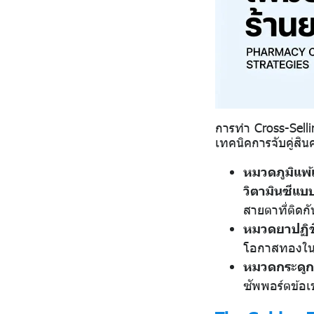
การทำ Cross-Selli
เทคนิคการจับคู่สินค
หมวดภูมิแพ้
วิตามินซีแบ
สายตาที่ติดกั
หมวดยาปฏิช
โอกาสทองใ
หมวดกระดูก
ซัพพอร์ตข้อเข