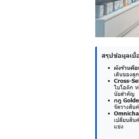
สรุปข้อมูลเบื้
ผังร้านคือ
เดินของลูก
Cross-Sel
ไบโอติก หร
นัยสำคัญ
กฎ Golde
จัดวางสิน
Omnicha
เปลี่ยนสิน
แข่ง