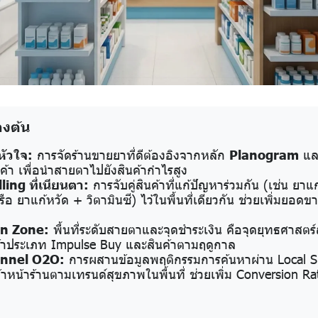
องต้น
หัวใจ:
การจัดร้านขายยาที่ดีต้องอิงจากหลัก
Planogram
แล
ค้า เพื่อนำสายตาไปยังสินค้ากำไรสูง
ling ที่เนียนตา:
การจับคู่สินค้าที่แก้ปัญหาร่วมกัน (เช่น ยา
ือ ยาแก้หวัด + วิตามินซี) ไว้ในพื้นที่เดียวกัน ช่วยเพิ่มยอดขา
n Zone:
พื้นที่ระดับสายตาและจุดชำระเงิน คือจุดยุทธศาสต
ค้าประเภท Impulse Buy และสินค้าตามฤดูกาล
nnel O2O:
การผสานข้อมูลพฤติกรรมการค้นหาผ่าน Local S
ค้าหน้าร้านตามเทรนด์สุขภาพในพื้นที่ ช่วยเพิ่ม Conversion Rate