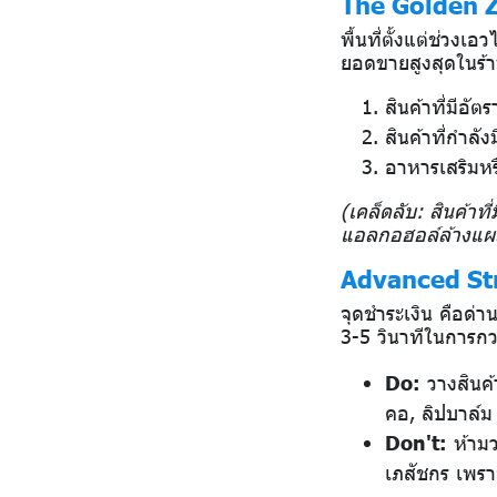
The Golden Z
พื้นที่ตั้งแต่ช่วง
ยอดขายสูงสุดในร้า
สินค้าที่มีอัต
สินค้าที่กำล
อาหารเสริมห
(เคล็ดลับ: สินค้าที
แอลกอฮอล์ล้างแผล ใ
Advanced Str
จุดชำระเงิน คือด่า
3-5 วินาทีในการ
Do:
วางสินค้
คอ, ลิปบาล์
Don't:
ห้ามว
เภสัชกร เพรา