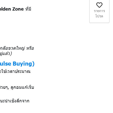
olden Zone
ที่มี
รายการ
โปรด
้ำเกลือขวดใหญ่ หรือ
่แล้ว)
pulse Buying)
กจะใช้เวลาประมาณ
สวยๆ, ลูกอมแก้เจ็บ
แนะนำเชิงลึกจาก